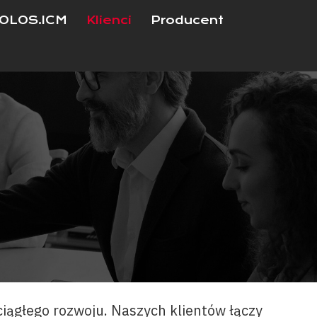
OLOS.ICM
Klienci
Producent
iągłego rozwoju. Naszych klientów łączy