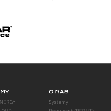
EMY
O NAS
ENERGY
Systemy
LOUD
Producent (REDNT)