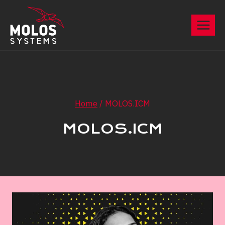
Skip
to
content
Home
/
MOLOS.ICM
MOLOS.ICM