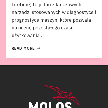
Lifetime) to jedno z kluczowych
narzędzi stosowanych w diagnostyce i
prognostyce maszyn, które pozwala
na ocenę pozostałego czasu
użytkowania…
WSPÓŁCZYNNIK
READ MORE
RUL
(REMAINING
USEFUL
LIFETIME)
–
KLUCZOWY
WSKAŹNIK
W
DIAGNOSTYCE
MASZYN